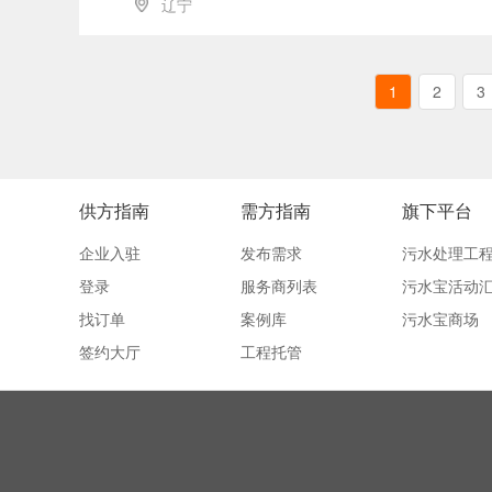
辽宁
1
2
3
供方指南
需方指南
旗下平台
企业入驻
发布需求
污水处理工
登录
服务商列表
污水宝活动
找订单
案例库
污水宝商场
签约大厅
工程托管