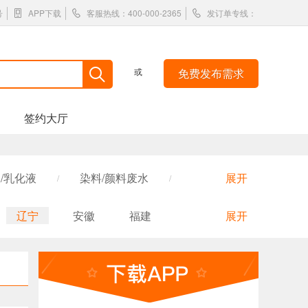
号
APP下载
客服热线：400-000-2365
发订单专线：
或
免费发布需求
签约大厅
/乳化液
染料/颜料废水
展开
/
/
疗污水
皮毛皮革废水
/
/
辽宁
安徽
福建
展开
屠宰废水
煤化工废水
/
/
陕西
内蒙古
吉林
工业园/污水厂污水
重金属废水
/
/
国外
香港