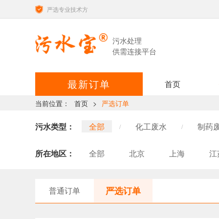
严选专业技术方
污水处理
供需连接平台
最新订单
首页
当前位置：
首页
>
严选订单
污水类型：
全部
化工废水
制药
/
/
表面处理废水
高氨氮/高COD
/
所在地区：
全部
北京
上海
江
造纸废水
电子工业废水
/
/
江西
河南
湖南
广
含酸废水
机械加工废水
/
/
甘肃
山西
黑龙江
严选订单
普通订单
污泥处置
其他行业废水
/
/