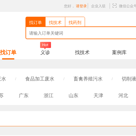
您好，
请登录
企业入驻
微信公众
找订单
找技术
找药剂
找订单
义诊
找技术
案例库
废水
食品加工废水
畜禽养殖污水
切削液
/
/
/
/高盐废水
纺织/印染废水
生活污水
医
/
/
/
苏
广东
浙江
山东
天津
河北
电厂废水
石油石化废水
垃圾渗滤液
/
/
/
西
海南
重庆
四川
贵州
云南
河道、黑臭水体
农药废水
焦化废水
/
/
/
青海
宁夏
新疆
湖北
西藏
台湾
其他行业