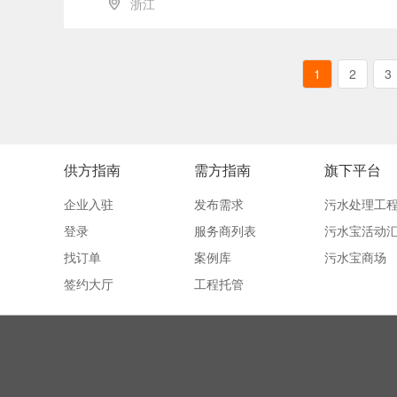
浙江
1
2
3
供方指南
需方指南
旗下平台
企业入驻
发布需求
污水处理工
登录
服务商列表
污水宝活动
找订单
案例库
污水宝商场
签约大厅
工程托管