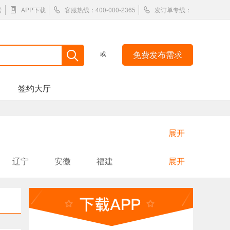
号
APP下载
客服热线：400-000-2365
发订单专线：
或
免费发布需求
签约大厅
展开
辽宁
安徽
福建
展开
陕西
内蒙古
吉林
国外
香港