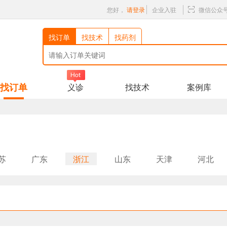
您好，
请登录
企业入驻
微信公众
找订单
找技术
找药剂
找订单
义诊
找技术
案例库
苏
广东
浙江
山东
天津
河北
西
海南
重庆
四川
贵州
云南
青海
宁夏
新疆
湖北
西藏
台湾