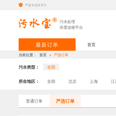
严选专业技术方
污水处理
供需连接平台
最新订单
首页
当前位置：
首页
>
严选订单
污水类型：
全部
所在地区：
全部
北京
上海
江
江西
河南
湖南
广
甘肃
山西
黑龙江
严选订单
普通订单