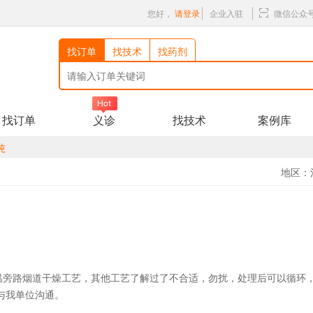
您好，
请登录
企业入驻
微信公众
找订单
找技术
找药剂
找订单
义诊
找技术
案例库
吨
地区：
高温旁路烟道干燥工艺，其他工艺了解过了不合适，勿扰，处理后可以循环
与我单位沟通。