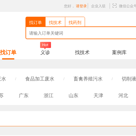
您好，
请登录
企业入驻
微信公众
找订单
找技术
找药剂
找订单
义诊
找技术
案例库
废水
食品加工废水
畜禽养殖污水
切削液
/
/
/
/高盐废水
纺织/印染废水
生活污水
医
/
/
/
苏
广东
浙江
山东
天津
河北
电厂废水
石油石化废水
垃圾渗滤液
/
/
/
西
海南
重庆
四川
贵州
云南
河道、黑臭水体
农药废水
焦化废水
/
/
/
青海
宁夏
新疆
湖北
西藏
台湾
其他行业