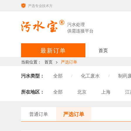
严选专业技术方
污水处理
供需连接平台
最新订单
首页
当前位置：
首页
>
严选订单
污水类型：
全部
化工废水
制药
/
/
表面处理废水
高氨氮/高COD
/
所在地区：
全部
北京
上海
江
造纸废水
电子工业废水
/
/
江西
河南
湖南
广
含酸废水
机械加工废水
/
/
甘肃
山西
黑龙江
严选订单
普通订单
污泥处置
其他行业废水
/
/