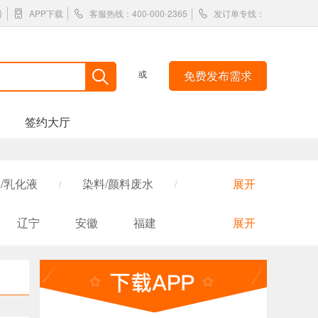
号
APP下载
客服热线：400-000-2365
发订单专线：
或
免费发布需求
签约大厅
/乳化液
染料/颜料废水
展开
/
/
疗污水
皮毛皮革废水
/
/
辽宁
安徽
福建
展开
屠宰废水
煤化工废水
/
/
陕西
内蒙古
吉林
工业园/污水厂污水
重金属废水
/
/
国外
香港